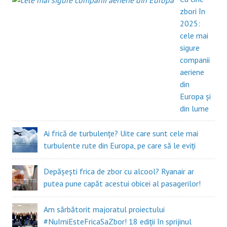
zbori în
2025:
cele mai
sigure
companii
aeriene
din
Europa și
din lume
Ai frică de turbulențe? Uite care sunt cele mai
turbulente rute din Europa, pe care să le eviți
Depășești frica de zbor cu alcool? Ryanair ar
putea pune capăt acestui obicei al pasagerilor!
Am sărbătorit majoratul proiectului
#NuImiEsteFricaSaZbor! 18 ediții în sprijinul