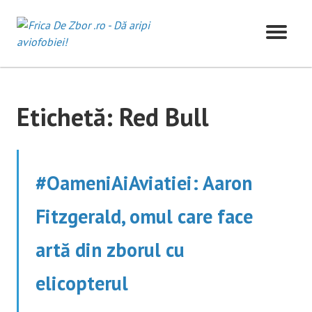
Skip
to
content
Etichetă:
Red Bull
#OameniAiAviatiei: Aaron
Fitzgerald, omul care face
artă din zborul cu
elicopterul