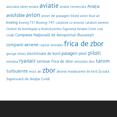
aviatie
Aviația
asociatia iubim aviatia
aviatie comerciala
avion
aviofobie
avion de pasageri
bilete avion
blue air
boeing
Boeing 747
boeing 737
calatorie cu avionul
calatorii aeriene
cias
Centrul de Investigații și Analiză pentru Siguranța Aviației Civile
Compania Națională de Aeroporturi București
cnab
frica de zbor
companii aeriene
copilot
emirates
piloti
pasageri
insotitoare de bord
pilot
george rotaru
ryanair
tarom
seminar frica de zbor
romatsa
simulator zbor
zbor
turbulente
wizz air
zborul
Școala
însoțitoarele de bord
Superioară de Aviație Civilă