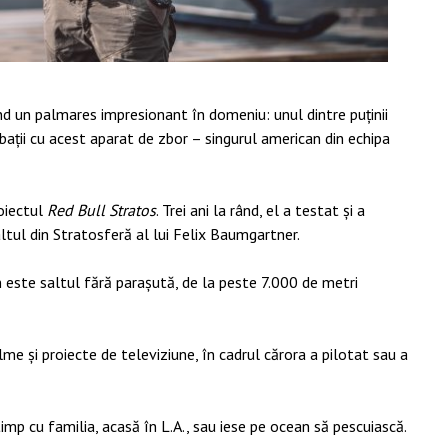
nd un palmares impresionant în domeniu: unul dintre puținii
robații cu acest aparat de zbor – singurul american din echipa
roiectul
Red Bull Stratos
. Trei ani la rând, el a testat și a
ltul din Stratosferă al lui Felix Baumgartner.
 este saltul fără parașută, de la peste 7.000 de metri
lme și proiecte de televiziune, în cadrul cărora a pilotat sau a
imp cu familia, acasă în L.A., sau iese pe ocean să pescuiască.