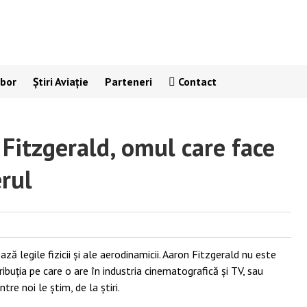
Zbor
Știri Aviație
Parteneri
Contact
Fitzgerald, omul care face
erul
ză legile fizicii și ale aerodinamicii. Aaron Fitzgerald nu este
ibuția pe care o are în industria cinematografică și TV, sau
e noi le știm, de la știri.