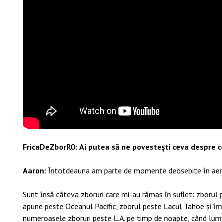
FricaDeZborRO: Ai putea să ne povestești ceva despre c
Aaron:
Întotdeauna am parte de momente deosebite în aer, aș
Sunt însă câteva zboruri care mi-au rămas în suflet: zborul 
apune peste Oceanul Pacific, zborul peste Lacul Tahoe și îm
numeroasele zboruri peste L.A. pe timp de noapte, când lumini