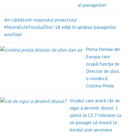
al pasagerilor!
Am sărbătorit majoratul proiectului
#NuImiEsteFricaSaZbor! 18 ediții în sprijinul pasagerilor
aviofobi!
Prima femeie din
Europa care
ocupă funcția de
Director de zbor,
o româncă:
Cristina Preda
Studiul care arată cât de
sigur a devenit zborul. 1
șansă la 13,7 milioane ca
un pasager să moară la
bordul unei aeronave