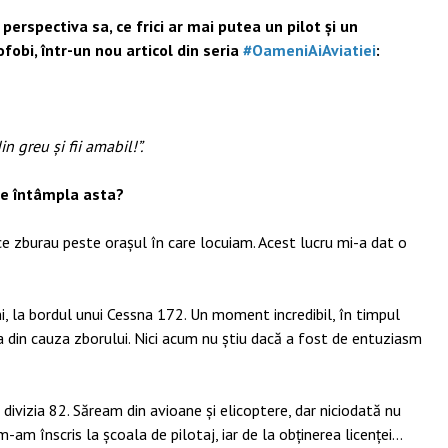
erspectiva sa, ce frici ar mai putea un pilot și un
ofobi, într-un nou articol din seria
#OameniAiAviatiei
:
n greu și fii amabil!”.
se întâmpla asta?
ce zburau peste orașul în care locuiam. Acest lucru mi-a dat o
 la bordul unui Cessna 172. Un moment incredibil, în timpul
a din cauza zborului. Nici acum nu știu dacă a fost de entuziasm
n divizia 82. Săream din avioane și elicoptere, dar niciodată nu
-am înscris la școala de pilotaj, iar de la obținerea licenței…