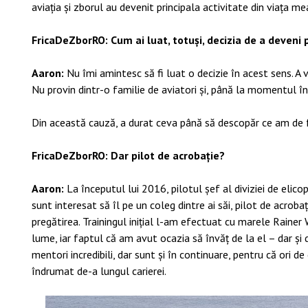
aviația și zborul au devenit principala activitate din viața me
FricaDeZborRO: Cum ai luat, totuși, decizia de a deveni 
Aaron:
Nu îmi amintesc să fi luat o decizie în acest sens. A v
Nu provin dintr-o familie de aviatori și, până la momentul în
Din această cauză, a durat ceva până să descopăr ce am de 
FricaDeZborRO: Dar pilot de acrobație?
Aaron:
La începutul lui 2016, pilotul șef al diviziei de elic
sunt interesat să îl pe un coleg dintre ai săi, pilot de acrob
pregătirea. Trainingul inițial l-am efectuat cu marele Rainer 
lume, iar faptul că am avut ocazia să învăț de la el – dar și
mentori incredibili, dar sunt și în continuare, pentru că ori de
îndrumat de-a lungul carierei.