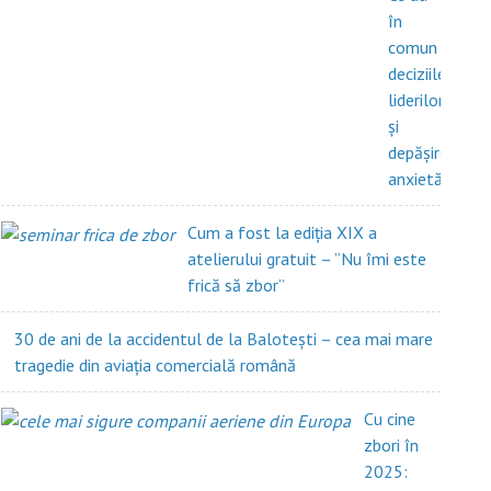
în
comun
deciziile
liderilor
și
depășirea
anxietății?
Cum a fost la ediția XIX a
atelierului gratuit – ”Nu îmi este
frică să zbor”
30 de ani de la accidentul de la Balotești – cea mai mare
tragedie din aviația comercială română
Cu cine
zbori în
2025: