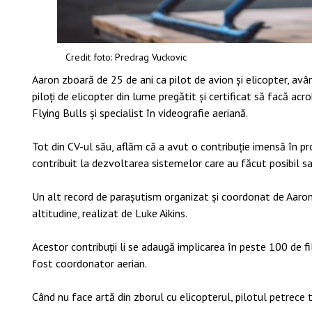
Credit foto: Predrag Vuckovic
Aaron zboară de 25 de ani ca pilot de avion și elicopter, avâ
piloți de elicopter din lume pregătit și certificat să facă ac
Flying Bulls și specialist în videografie aeriană.
Tot din CV-ul său, aflăm că a avut o contribuție imensă în p
contribuit la dezvoltarea sistemelor care au făcut posibil sa
Un alt record de parașutism organizat și coordonat de Aaron
altitudine, realizat de Luke Aikins.
Acestor contribuții li se adaugă implicarea în peste 100 de fi
fost coordonator aerian.
Când nu face artă din zborul cu elicopterul, pilotul petrece t