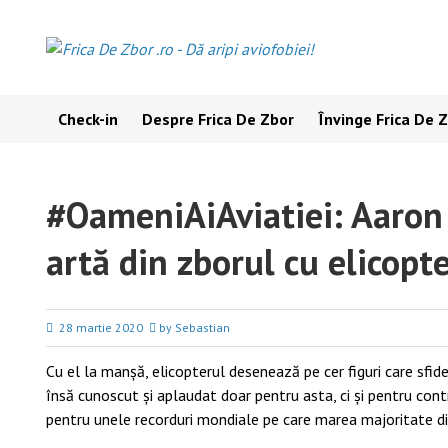
Skip
to
content
Check-in
Despre Frica De Zbor
Învinge Frica De 
#OameniAiAviatiei: Aaron 
artă din zborul cu elicopt
28 martie 2020
by Sebastian
Cu el la manșă, elicopterul desenează pe cer figuri care sfidea
însă cunoscut și aplaudat doar pentru asta, ci și pentru contr
pentru unele recorduri mondiale pe care marea majoritate dintr