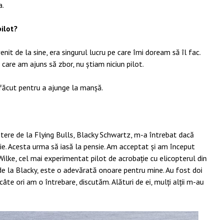
a.
pilot?
enit de la sine, era singurul lucru pe care îmi doream să îl fac.
 care am ajuns să zbor, nu știam niciun pilot.
făcut pentru a ajunge la manșă.
optere de la Flying Bulls, Blacky Schwartz, m-a întrebat dacă
ație. Acesta urma să iasă la pensie. Am acceptat și am început
Wilke, cel mai experimentat pilot de acrobație cu elicopterul din
 de la Blacky, este o adevărată onoare pentru mine. Au fost doi
 câte ori am o întrebare, discutăm. Alături de ei, mulți alții m-au