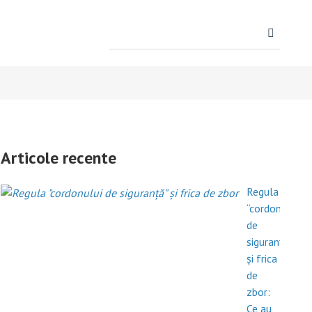
Search
for:
Articole recente
Regula
“cordonului
de
siguranță”
și frica
de
zbor:
Ce au