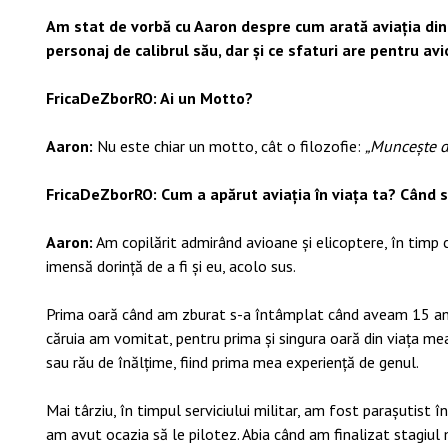
Am stat de vorbă cu Aaron despre cum arată aviația din p
personaj de calibrul său, dar și ce sfaturi are pentru avi
FricaDeZborRO: Ai un Motto?
Aaron:
Nu este chiar un motto, cât o filozofie:
„Muncește di
FricaDeZborRO: Cum a apărut aviația în viața ta? Când 
Aaron:
Am copilărit admirând avioane și elicoptere, în timp 
imensă dorință de a fi și eu, acolo sus.
Prima oară când am zburat s-a întâmplat când aveam 15 ani,
căruia am vomitat, pentru prima și singura oară din viața me
sau rău de înălțime, fiind prima mea experiență de genul.
Mai târziu, în timpul serviciului militar, am fost parașutist î
am avut ocazia să le pilotez. Abia când am finalizat stagiul m