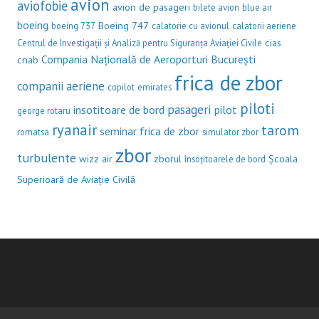
avion
aviofobie
avion de pasageri
bilete avion
blue air
boeing
Boeing 747
boeing 737
calatorie cu avionul
calatorii aeriene
cias
Centrul de Investigații și Analiză pentru Siguranța Aviației Civile
Compania Națională de Aeroporturi București
cnab
frica de zbor
companii aeriene
copilot
emirates
piloti
pasageri
insotitoare de bord
pilot
george rotaru
ryanair
tarom
seminar frica de zbor
romatsa
simulator zbor
zbor
turbulente
wizz air
zborul
Școala
însoțitoarele de bord
Superioară de Aviație Civilă