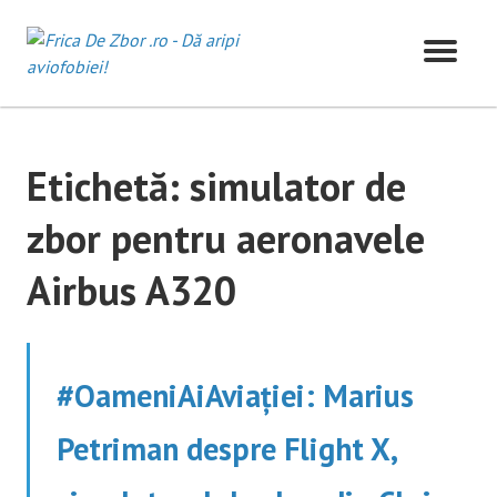
Skip
to
content
Etichetă:
simulator de
zbor pentru aeronavele
Airbus A320
#OameniAiAviației: Marius
Petriman despre Flight X,