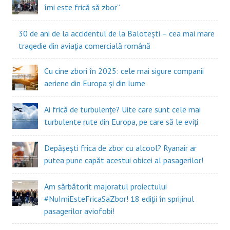
îmi este frică să zbor”
30 de ani de la accidentul de la Balotești – cea mai mare
tragedie din aviația comercială română
Cu cine zbori în 2025: cele mai sigure companii
aeriene din Europa și din lume
Ai frică de turbulențe? Uite care sunt cele mai
turbulente rute din Europa, pe care să le eviți
Depășești frica de zbor cu alcool? Ryanair ar
putea pune capăt acestui obicei al pasagerilor!
Am sărbătorit majoratul proiectului
#NuImiEsteFricaSaZbor! 18 ediții în sprijinul
pasagerilor aviofobi!