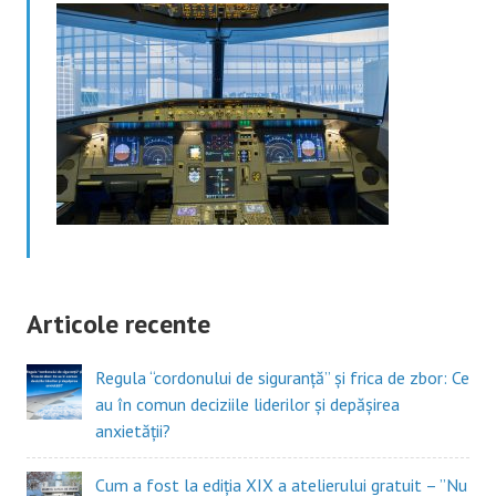
Articole recente
Regula “cordonului de siguranță” și frica de zbor: Ce
au în comun deciziile liderilor și depășirea
anxietății?
Cum a fost la ediția XIX a atelierului gratuit – ”Nu