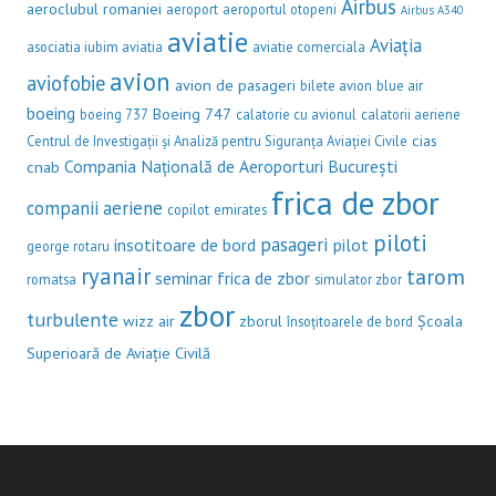
Airbus
aeroclubul romaniei
aeroport
aeroportul otopeni
Airbus A340
aviatie
Aviația
asociatia iubim aviatia
aviatie comerciala
avion
aviofobie
avion de pasageri
bilete avion
blue air
boeing
Boeing 747
boeing 737
calatorie cu avionul
calatorii aeriene
cias
Centrul de Investigații și Analiză pentru Siguranța Aviației Civile
Compania Națională de Aeroporturi București
cnab
frica de zbor
companii aeriene
copilot
emirates
piloti
pasageri
insotitoare de bord
pilot
george rotaru
ryanair
tarom
seminar frica de zbor
romatsa
simulator zbor
zbor
turbulente
wizz air
zborul
Școala
însoțitoarele de bord
Superioară de Aviație Civilă