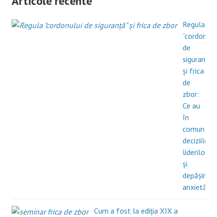
Articole recente
Regula
“cordonulu
de
siguranță”
și frica
de
zbor:
Ce au
în
comun
deciziile
liderilor
și
depășirea
anxietății?
Cum a fost la ediția XIX a