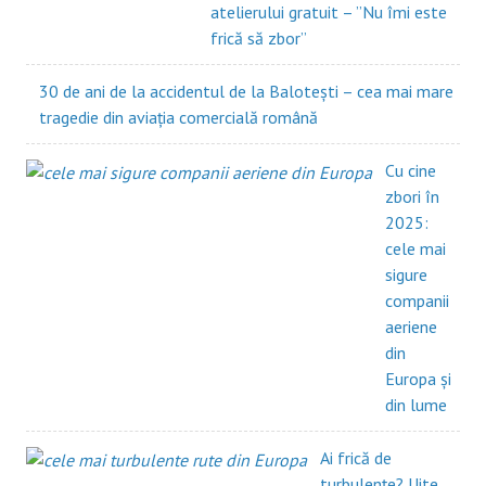
atelierului gratuit – ”Nu îmi este
frică să zbor”
30 de ani de la accidentul de la Balotești – cea mai mare
tragedie din aviația comercială română
Cu cine
zbori în
2025:
cele mai
sigure
companii
aeriene
din
Europa și
din lume
Ai frică de
turbulențe? Uite