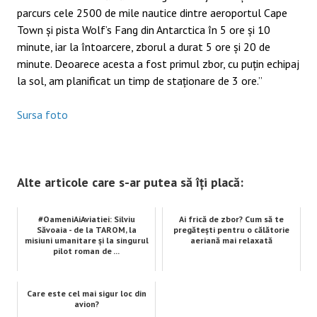
parcurs cele 2500 de mile nautice dintre aeroportul Cape
Town și pista Wolf’s Fang din Antarctica în 5 ore și 10
minute, iar la întoarcere, zborul a durat 5 ore și 20 de
minute. Deoarece acesta a fost primul zbor, cu puțin echipaj
la sol, am planificat un timp de staționare de 3 ore.”
Sursa foto
Alte articole care s-ar putea să îți placă:
#OameniAiAviatiei: Silviu
Ai frică de zbor? Cum să te
Săvoaia - de la TAROM, la
pregătești pentru o călătorie
misiuni umanitare și la singurul
aeriană mai relaxată
pilot roman de ...
Care este cel mai sigur loc din
avion?