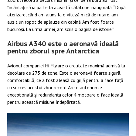
încântați să ia parte la această călătorie inaugurală. “După
aterizare, când am ajuns la o viteză mică de rulare, am
auzit un ropot de aplauze din cabină. Am fost foarte
bucuroși. La urma urmei, am scris o pagină de istorie.”
Airbus A340 este o aeronavă ideală
pentru zborul spre Antarctica
Avionul companiei Hi Fly are o greutate maximă admisă la
decolare de 275 de tone. Este o aeronavă foarte sigură,
comfortabilă, ce a fost aleasă cu grijă pentru a face față
cu succes acestui zbor record. Are o autonomie
excepțională și redundanța celor 4 motoare o face ideală
pentru această misiune îndepărtată.