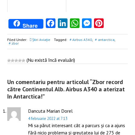
Facebook
LinkedIn
WhatsApp
Messenge
Pintere
Share
Filed Under:
Știri Aviație
Tagged:
Airbus A340
,
antarctica
,
zbor
(Nu există încă evaluări)
Post
navigation
Un comentariu pentru articolul “
Zbor record
către Continentul Alb. Airbus A340 a aterizat
în Antarctica!
”
Dancuta Marian Dorel
4 februarie 2022 at 7:13
Mi sa părut interesant cât a parcurs și ca a ajuns
fără nicio problema și greutatea lui de 275 de