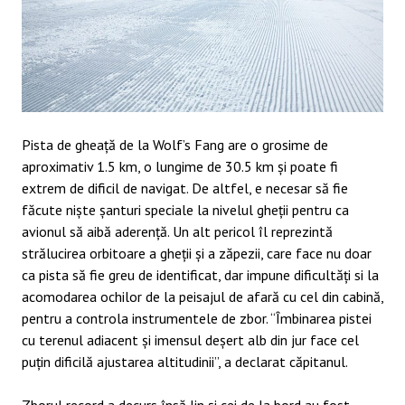
Pista de gheață de la Wolf’s Fang are o grosime de
aproximativ 1.5 km, o lungime de 30.5 km și poate fi
extrem de dificil de navigat. De altfel, e necesar să fie
făcute niște șanturi speciale la nivelul gheții pentru ca
avionul să aibă aderență. Un alt pericol îl reprezintă
strălucirea orbitoare a gheții și a zăpezii, care face nu doar
ca pista să fie greu de identificat, dar impune dificultăți si la
acomodarea ochilor de la peisajul de afară cu cel din cabină,
pentru a controla instrumentele de zbor. “Îmbinarea pistei
cu terenul adiacent și imensul deșert alb din jur face cel
puțin dificilă ajustarea altitudinii”, a declarat căpitanul.
Zborul record a decurs însă lin și cei de la bord au fost