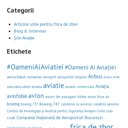
Categorii
Articole utile pentru frica de zbor
Blog & Interviuri
Știri Aviație
Etichete
#OameniAiAviatiei
#Oameni Ai Aviației
Airbus
aeroclubul romaniei
aeroport
aeroportul otopeni
Airbus A340
aviatie
Aviația
asociatia iubim aviatia
aviatie comerciala
avion
aviofobie
avion de pasageri
bilete avion
blue air
boeing
Boeing 747
boeing 737
calatorie cu avionul
calatorii aeriene
cias
Centrul de Investigații și Analiză pentru Siguranța Aviației Civile
Compania Națională de Aeroporturi București
cnab
frica de zbor