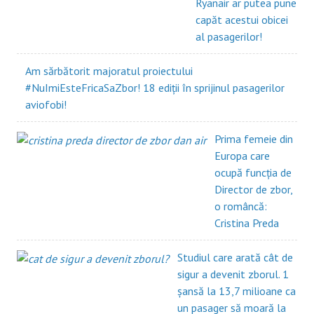
Ryanair ar putea pune
capăt acestui obicei
al pasagerilor!
Am sărbătorit majoratul proiectului
#NuImiEsteFricaSaZbor! 18 ediții în sprijinul pasagerilor
aviofobi!
Prima femeie din
Europa care
ocupă funcția de
Director de zbor,
o româncă:
Cristina Preda
Studiul care arată cât de
sigur a devenit zborul. 1
șansă la 13,7 milioane ca
un pasager să moară la