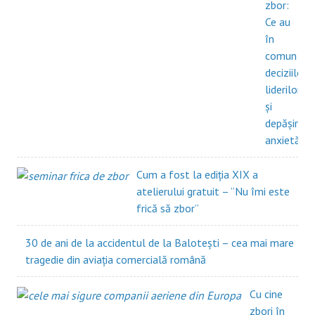
zbor:
Ce au
în
comun
deciziile
liderilor
și
depășirea
anxietății?
Cum a fost la ediția XIX a
atelierului gratuit – ”Nu îmi este
frică să zbor”
30 de ani de la accidentul de la Balotești – cea mai mare
tragedie din aviația comercială română
Cu cine
zbori în