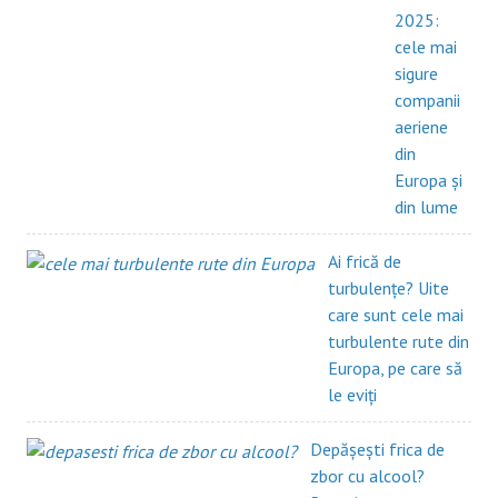
2025:
cele mai
sigure
companii
aeriene
din
Europa și
din lume
Ai frică de
turbulențe? Uite
care sunt cele mai
turbulente rute din
Europa, pe care să
le eviți
Depășești frica de
zbor cu alcool?