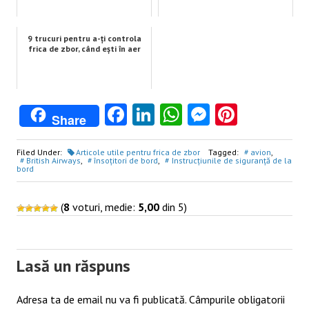
9 trucuri pentru a-ți controla
frica de zbor, când ești în aer
Facebook
LinkedIn
WhatsApp
Messenge
Pintere
Share
Filed Under:
Articole utile pentru frica de zbor
Tagged:
avion
,
British Airways
,
însoțitori de bord
,
Instrucțiunile de siguranță de la
bord
(
8
voturi, medie:
5,00
din 5)
Post
navigation
Lasă un răspuns
Adresa ta de email nu va fi publicată.
Câmpurile obligatorii