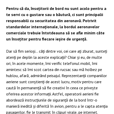
Pentru că da, însoțitorii de bord nu sunt acolo pentru a
te servi cu o gustare sau o băutură, ci sunt principalii
responsabili cu securitatea din aeronavă. Potrivit
standardelor internaționale, la bordul aeronavelor
comerciale trebuie întotdeauna să se afle minim câte
un însoțitor pentru fiecare ieșire de urgență.
Dar să fim serioși… câți dintre voi, cei care ați zburat, sunteți
atenți pe deplin la aceste explicații? Chiar și eu, de multe
ori, în acele momente, îmi verific telefonul mobil, îmi
amintesc să îmi scot cartea din rucsac sau mă holbez pe
hublou, afară, admirând peisajul. Reprezentanții companiilor
aeriene sunt conștienți de acest lucru, motiv pentru care
caută în permanență să fie creativi în ceea ce privește
oferirea acestor informații. Astfel, operatorii aerieni fie
abordează instrucțiunile de siguranță de la bord într-o
manieră inedită și diferită în avion, pentru a le capta atenția
pasagerilor, fie le transmit în clipuri virale, pe internet.